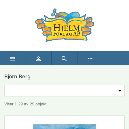



more_horiz
Björn Berg
Produkter i denna kategori

Visar 1-29 av 29 objekt