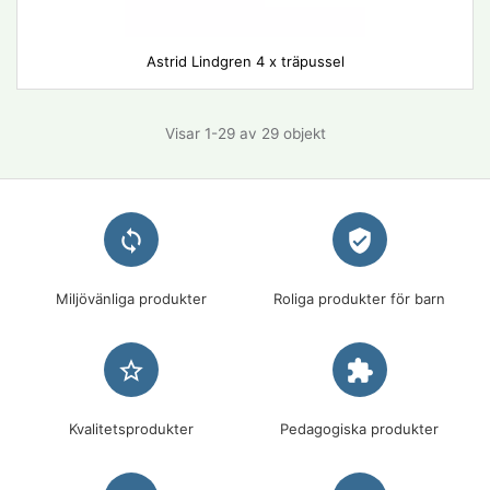
Astrid Lindgren 4 x träpussel
Visar 1-29 av 29 objekt
loop
verified_user
Miljövänliga produkter
Roliga produkter för barn
star_border
extension
Kvalitetsprodukter
Pedagogiska produkter