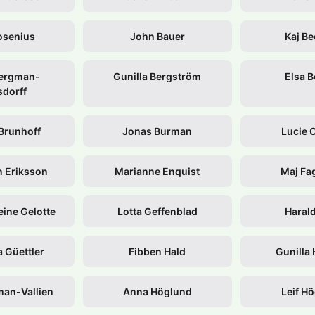
osenius
John Bauer
Kaj B
Bergman-
Gunilla Bergström
Elsa 
dorff
Brunhoff
Jonas Burman
Lucie 
n Eriksson
Marianne Enquist
Maj Fa
ine Gelotte
Lotta Geffenblad
Haral
 Güettler
Fibben Hald
Gunilla
man-Vallien
Anna Höglund
Leif H