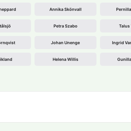
heppard
Annika Skönvall
Pernilla
tålsjö
Petra Szabo
Talus
örnqvist
Johan Unenge
Ingrid V
ikland
Helena Willis
Gunill