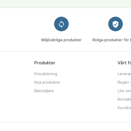
loop
verified_user
Miljövänliga produkter
Roliga produkter för 
Produkter
Vårt f
Prissänkning
Levera
Nya produkter
Regler 
Bästsäljare
Lite om
Kontak
Kundkon
© K. Hjelm Förlag AB