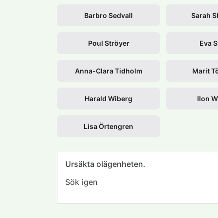
Barbro Sedvall
Sarah S
Poul Ströyer
Eva S
Anna-Clara Tidholm
Marit T
Harald Wiberg
Ilon W
Lisa Örtengren
Ursäkta olägenheten.
Sök igen