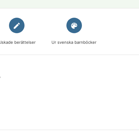
edit
palette
lskade berättelser
Ur svenska barnböcker
7