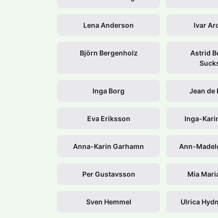
Lena Anderson
Ivar Ar
Björn Bergenholz
Astrid 
Sucks
Inga Borg
Jean de 
Eva Eriksson
Inga-Kari
Anna-Karin Garhamn
Ann-Madele
Per Gustavsson
Mia Maria
Sven Hemmel
Ulrica Hyd