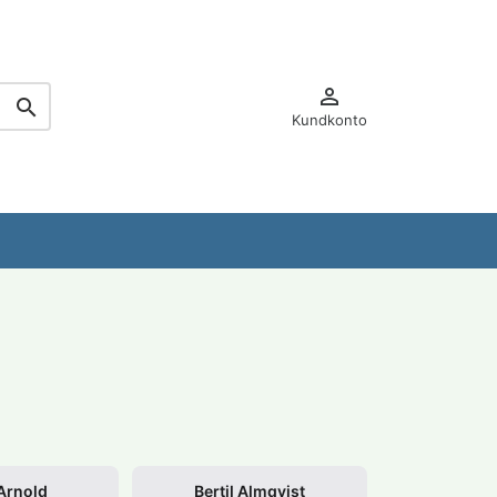


Kundkonto
Arnold
Bertil Almqvist