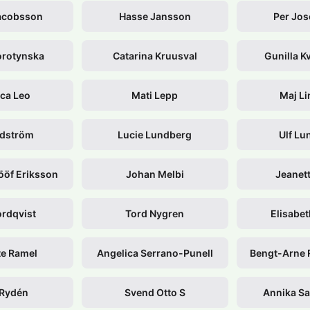
acobsson
Hasse Jansson
Per Jos
rotynska
Catarina Kruusval
Gunilla 
ca Leo
Mati Lepp
Maj L
ndström
Lucie Lundberg
Ulf Lu
ööf Eriksson
Johan Melbi
Jeanet
rdqvist
Tord Nygren
Elisabe
te Ramel
Angelica Serrano-Punell
Bengt-Arne
 Rydén
Svend Otto S
Annika S