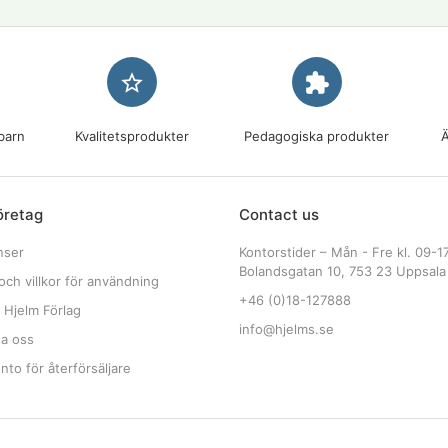
star_border
extension
barn
Kvalitetsprodukter
Pedagogiska produkter
Ä
öretag
Contact us
nser
Kontorstider – Mån - Fre kl. 09-1
Bolandsgatan 10, 753 23 Uppsala
och villkor för användning
+46 (0)18-127888
 Hjelm Förlag
info@hjelms.se
ta oss
to för återförsäljare