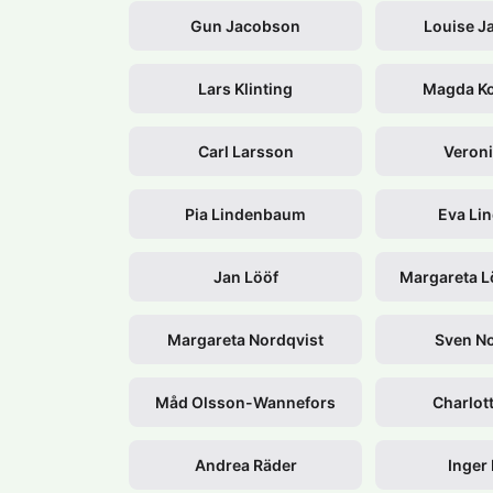
Gun Jacobson
Louise J
Lars Klinting
Magda Ko
Carl Larsson
Veroni
Pia Lindenbaum
Eva Li
Jan Lööf
Margareta L
Margareta Nordqvist
Sven No
Måd Olsson-Wannefors
Charlot
Andrea Räder
Inger