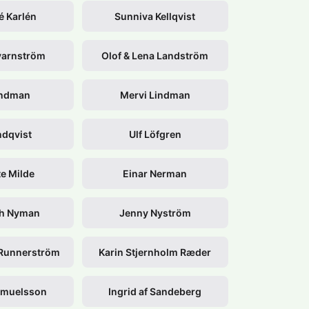
é Karlén
Sunniva Kellqvist
Kvarnström
Olof & Lena Landström
indman
Mervi Lindman
ndqvist
Ulf Löfgren
te Milde
Einar Nerman
th Nyman
Jenny Nyström
 Runnerström
Karin Stjernholm Ræder
amuelsson
Ingrid af Sandeberg