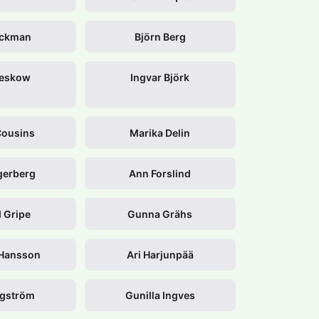
eckman
Björn Berg
Beskow
Ingvar Björk
Cousins
Marika Delin
gerberg
Ann Forslind
d Gripe
Gunna Grähs
 Hansson
Ari Harjunpää
ögström
Gunilla Ingves