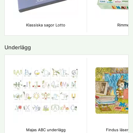
Klassiska sagor Lotto
Rimmem
Underlägg
Majas ABC underlägg
Findus läser- 