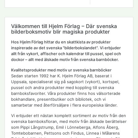
Välkommen till Hjelm Förlag – Där svenska
bilderboksmotiv blir magiska produkter
Hos Hjelm Förlag hittar du en skattkista av produkter
inspirerade av det svenska "bilderbokslandet". Vi erbjuder
allt från vykort, affischer och kalendrar till pussel, spel och
dockor – allt med älskade motiv från svenska barnböcker.
Kvalitetsprodukter med motiv ur svenska barnböcker
Sedan starten 1992 har K. Hjelm Förlag AB, baserat i
Uppsala, specialiserat sig på sagokort (vykort), kortspel,
pussel och andra produkter med koppling till svenska
barnboksfavoriter. Våra produkter finns hos välsorterade
bokhandlare, presentbutiker och bibliotek, och vi
samarbetar med återförsäljare i flera europeiska länder.
Vi erbjuder ett nästan komplett sortiment av motiv från den
svenska barnboksfloran, med motiv från älskade berättelser
som Pippi Långstrump, Emil i Lönneberga, Alfons Åberg,
Tomtebobarnen, Pettsons och Findus, Linnea i Målarens