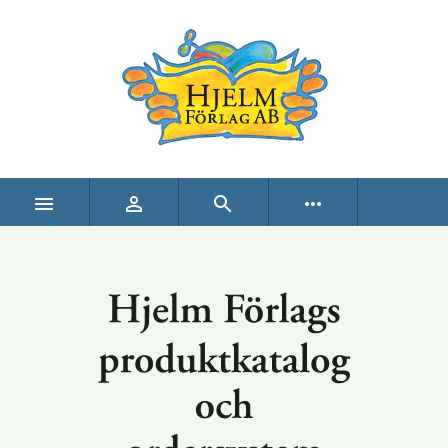



more_horiz
Hjelm Förlags produktkatalog och ordersystem