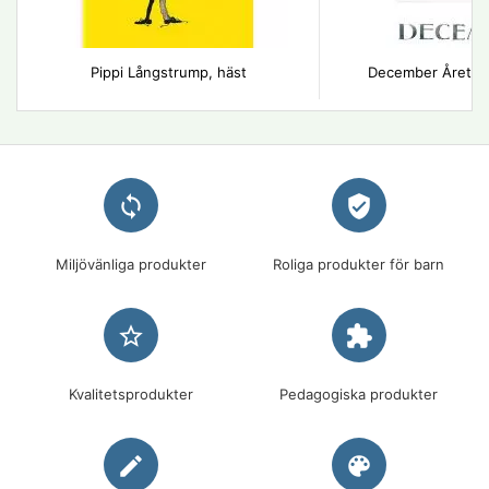
Pippi Långstrump, häst
December Årets 
loop
verified_user
Miljövänliga produkter
Roliga produkter för barn
star_border
extension
Kvalitetsprodukter
Pedagogiska produkter
edit
palette