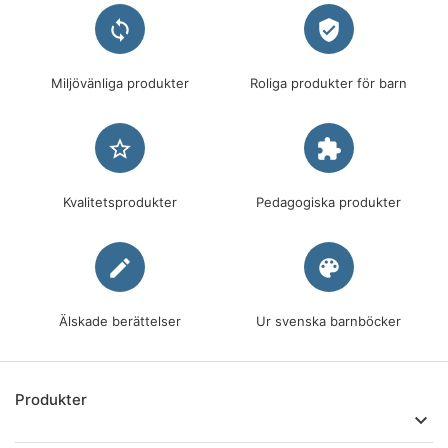
loop
verified_user
Miljövänliga produkter
Roliga produkter för barn
star_border
extension
Kvalitetsprodukter
Pedagogiska produkter
edit
palette
Älskade berättelser
Ur svenska barnböcker
Produkter
