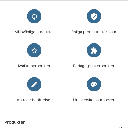
loop
verified_user
Miljövänliga produkter
Roliga produkter för barn
star_border
extension
Kvalitetsprodukter
Pedagogiska produkter
edit
palette
Älskade berättelser
Ur svenska barnböcker
Produkter