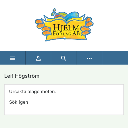



more_horiz
Leif Högström
Produkter i denna kategori
Ursäkta olägenheten.
Sök igen