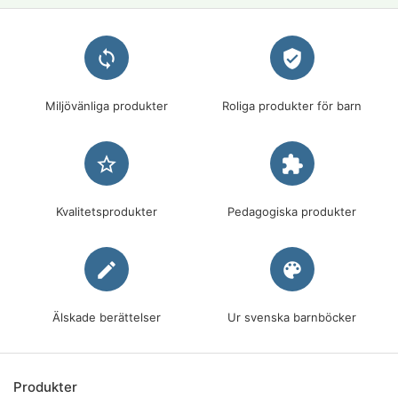
loop
verified_user
Miljövänliga produkter
Roliga produkter för barn
star_border
extension
Kvalitetsprodukter
Pedagogiska produkter
edit
palette
Älskade berättelser
Ur svenska barnböcker
Produkter