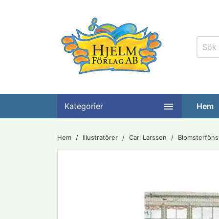

Kategorier
Hem
Hem
Illustratörer
Carl Larsson
Blomsterfönst