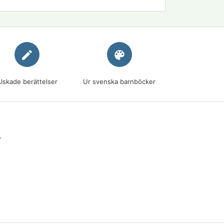
edit
palette
lskade berättelser
Ur svenska barnböcker
7