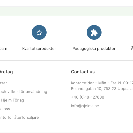
star_border
extension
barn
Kvalitetsprodukter
Pedagogiska produkter
Ä
öretag
Contact us
nser
Kontorstider – Mån - Fre kl. 09-1
Bolandsgatan 10, 753 23 Uppsala
och villkor för användning
+46 (0)18-127888
 Hjelm Förlag
info@hjelms.se
ta oss
to för återförsäljare