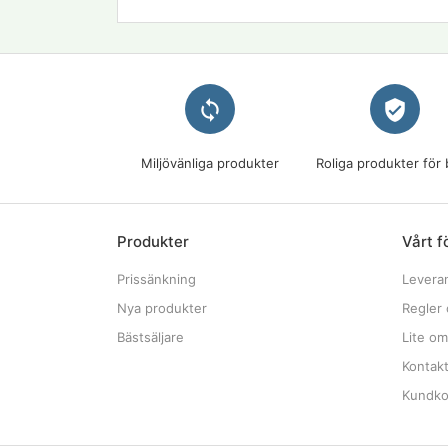
loop
verified_user
Miljövänliga produkter
Roliga produkter för 
Produkter
Vårt f
Prissänkning
Levera
Nya produkter
Regler 
Bästsäljare
Lite om
Kontak
Kundkon