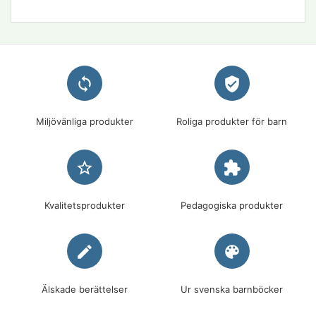
loop
verified_user
Miljövänliga produkter
Roliga produkter för barn
star_border
extension
Kvalitetsprodukter
Pedagogiska produkter
edit
palette
Älskade berättelser
Ur svenska barnböcker