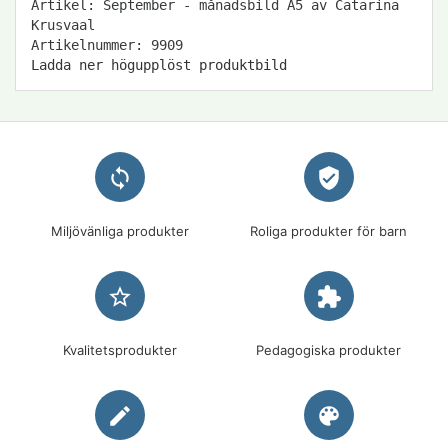
Artikel: September - månadsbild A5 av Catarina
Krusvaal
Artikelnummer: 9909
Ladda ner högupplöst produktbild
loop
verified_user
Miljövänliga produkter
Roliga produkter för barn
star_border
extension
Kvalitetsprodukter
Pedagogiska produkter
edit
palette