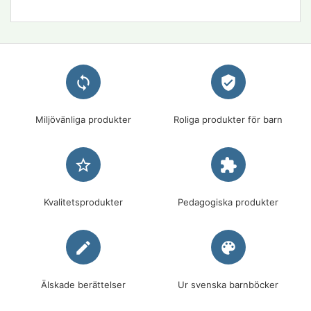
loop
verified_user
Miljövänliga produkter
Roliga produkter för barn
star_border
extension
Kvalitetsprodukter
Pedagogiska produkter
edit
palette
Älskade berättelser
Ur svenska barnböcker