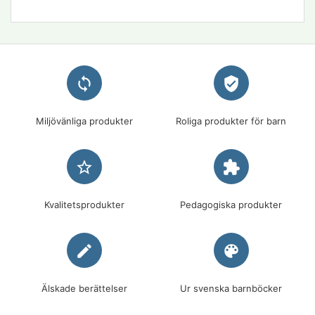
loop
verified_user
Miljövänliga produkter
Roliga produkter för barn
star_border
extension
Kvalitetsprodukter
Pedagogiska produkter
edit
palette
Älskade berättelser
Ur svenska barnböcker