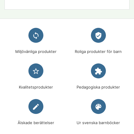
loop
verified_user
Miljövänliga produkter
Roliga produkter för barn
star_border
extension
Kvalitetsprodukter
Pedagogiska produkter
edit
palette
Älskade berättelser
Ur svenska barnböcker