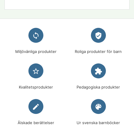
loop
verified_user
Miljövänliga produkter
Roliga produkter för barn
star_border
extension
Kvalitetsprodukter
Pedagogiska produkter
edit
palette
Älskade berättelser
Ur svenska barnböcker