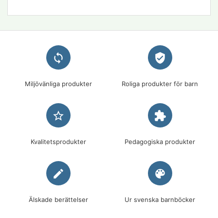
loop
verified_user
Miljövänliga produkter
Roliga produkter för barn
star_border
extension
Kvalitetsprodukter
Pedagogiska produkter
edit
palette
Älskade berättelser
Ur svenska barnböcker