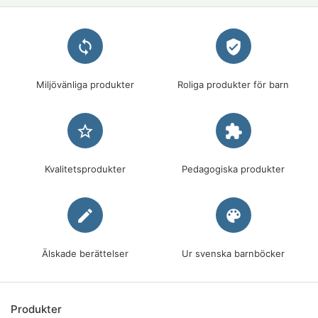
loop
verified_user
Miljövänliga produkter
Roliga produkter för barn
star_border
extension
Kvalitetsprodukter
Pedagogiska produkter
edit
palette
Älskade berättelser
Ur svenska barnböcker
Produkter