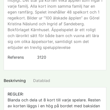
möjligt. Det står på korten vilka äpplen som ingår i
varje familj. Alla kort inom samma familj har en
egen ramfärg. Spelet innehåller 48 spelkort och 1
regelkort. Bilder ur ”100 älskade äpplen” av Görel
Kristina Näslund och Ingrid af Sandeberg.
Bokförlaget Kärnhuset. Äppelspelet är ett roligt
och lärorikt sätt för både barn och vuxna att lära
sig om olika äppelsorter, samtidigt som det
erbjuder en trevlig spelupplevelse
Referens
3120
Beskrivning
Datablad
REGLER:
Blanda och dela ut 8 kort till varje spelare. Resten
av korten läggs i en hög på bordet med baksidan