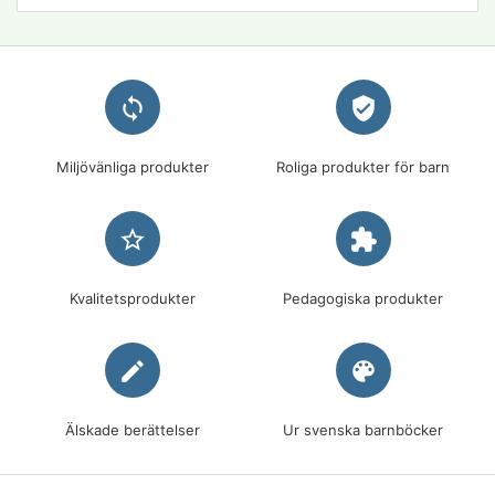
loop
verified_user
Miljövänliga produkter
Roliga produkter för barn
star_border
extension
Kvalitetsprodukter
Pedagogiska produkter
edit
palette
Älskade berättelser
Ur svenska barnböcker