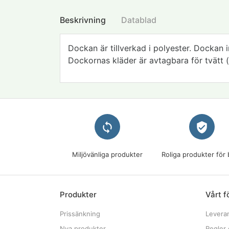
Beskrivning
Datablad
Dockan är tillverkad i polyester. Dockan 
Dockornas kläder är avtagbara för tvätt (h
loop
verified_user
Miljövänliga produkter
Roliga produkter för 
Produkter
Vårt f
Prissänkning
Levera
Nya produkter
Regler 