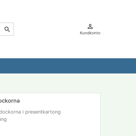


Kundkonto
dockorna
 dockorna i presentkartong
ång