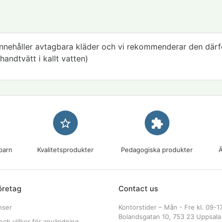
innehåller avtagbara kläder och vi rekommenderar den därfö
andtvätt i kallt vatten)
star_border
extension
barn
Kvalitetsprodukter
Pedagogiska produkter
Ä
öretag
Contact us
nser
Kontorstider – Mån - Fre kl. 09-1
Bolandsgatan 10, 753 23 Uppsala
och villkor för användning