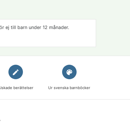
r ej till barn under 12 månader.
edit
palette
lskade berättelser
Ur svenska barnböcker
7