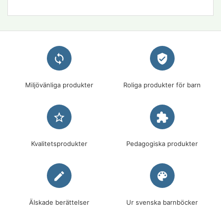
loop
verified_user
Miljövänliga produkter
Roliga produkter för barn
star_border
extension
Kvalitetsprodukter
Pedagogiska produkter
edit
palette
Älskade berättelser
Ur svenska barnböcker