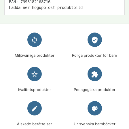
EAN: 7393182168716
Ladda ner högupplöst produktbild
loop
verified_user
Miljövänliga produkter
Roliga produkter för barn
star_border
extension
Kvalitetsprodukter
Pedagogiska produkter
edit
palette
Älskade berättelser
Ur svenska barnböcker