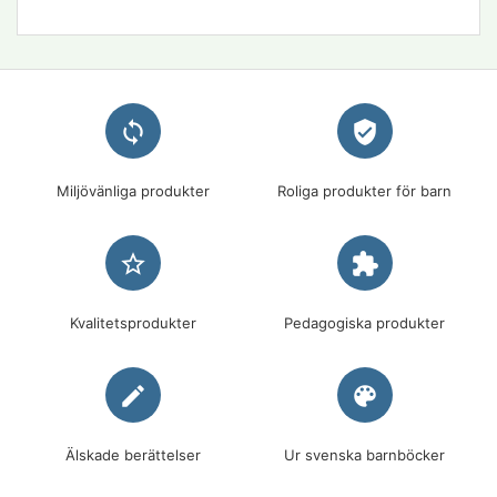
loop
verified_user
Miljövänliga produkter
Roliga produkter för barn
star_border
extension
Kvalitetsprodukter
Pedagogiska produkter
edit
palette
Älskade berättelser
Ur svenska barnböcker