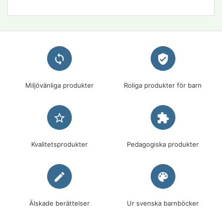
loop
verified_user
Miljövänliga produkter
Roliga produkter för barn
star_border
extension
Kvalitetsprodukter
Pedagogiska produkter
edit
palette
Älskade berättelser
Ur svenska barnböcker