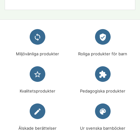
loop
verified_user
Miljövänliga produkter
Roliga produkter för barn
star_border
extension
Kvalitetsprodukter
Pedagogiska produkter
edit
palette
Älskade berättelser
Ur svenska barnböcker