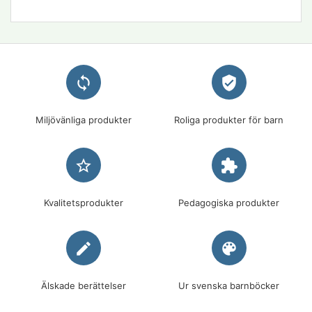
loop
verified_user
Miljövänliga produkter
Roliga produkter för barn
star_border
extension
Kvalitetsprodukter
Pedagogiska produkter
edit
palette
Älskade berättelser
Ur svenska barnböcker