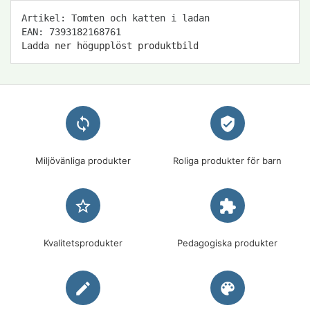
Artikel: Tomten och katten i ladan
EAN: 7393182168761
Ladda ner högupplöst produktbild
loop
verified_user
Miljövänliga produkter
Roliga produkter för barn
star_border
extension
Kvalitetsprodukter
Pedagogiska produkter
edit
palette