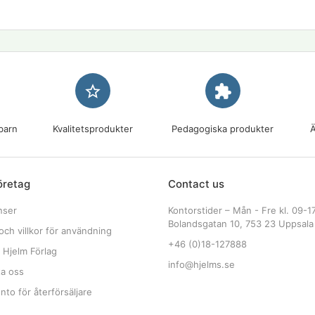
star_border
extension
barn
Kvalitetsprodukter
Pedagogiska produkter
Ä
öretag
Contact us
nser
Kontorstider – Mån - Fre kl. 09-1
Bolandsgatan 10, 753 23 Uppsala
och villkor för användning
+46 (0)18-127888
 Hjelm Förlag
info@hjelms.se
ta oss
to för återförsäljare