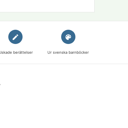
edit
palette
lskade berättelser
Ur svenska barnböcker
7