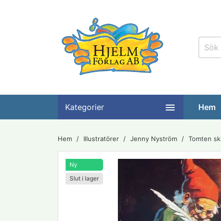

Kategorier
Hem
Hem
Illustratörer
Jenny Nyström
Tomten sk
Ny
Slut i lager