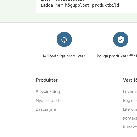
Ladda ner högupplöst produktbild
loop
verified_user
Miljövänliga produkter
Roliga produkter för 
Produkter
Vårt f
Prissänkning
Levera
Nya produkter
Regler 
Bästsäljare
Lite om
Kontak
Kundkon