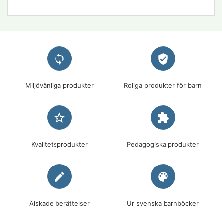
loop
verified_user
Miljövänliga produkter
Roliga produkter för barn
star_border
extension
Kvalitetsprodukter
Pedagogiska produkter
edit
palette
Älskade berättelser
Ur svenska barnböcker