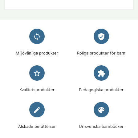
loop
verified_user
Miljövänliga produkter
Roliga produkter för barn
star_border
extension
Kvalitetsprodukter
Pedagogiska produkter
edit
palette
Älskade berättelser
Ur svenska barnböcker