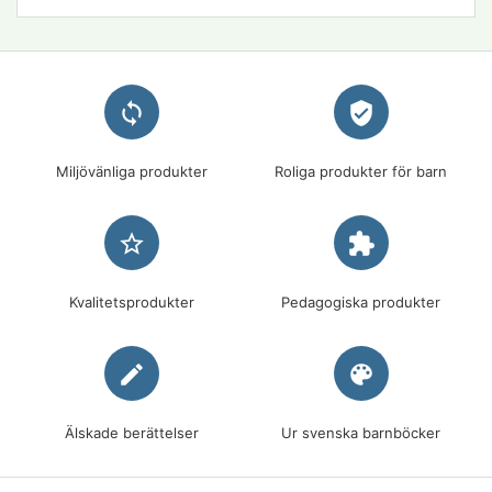
loop
verified_user
Miljövänliga produkter
Roliga produkter för barn
star_border
extension
Kvalitetsprodukter
Pedagogiska produkter
edit
palette
Älskade berättelser
Ur svenska barnböcker