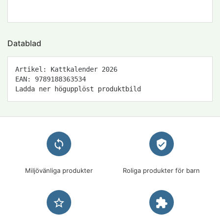
Datablad
Artikel: Kattkalender 2026
EAN: 9789188363534
Ladda ner högupplöst produktbild
loop
verified_user
Miljövänliga produkter
Roliga produkter för barn
star_border
extension