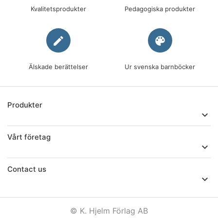
Kvalitetsprodukter
Pedagogiska produkter
edit
palette
Älskade berättelser
Ur svenska barnböcker
Produkter

Vårt företag

Contact us

© K. Hjelm Förlag AB