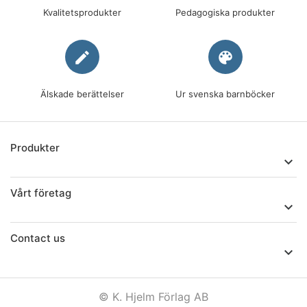
Kvalitetsprodukter
Pedagogiska produkter
edit
palette
Älskade berättelser
Ur svenska barnböcker
Produkter

Vårt företag

Contact us

© K. Hjelm Förlag AB