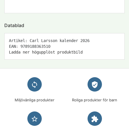
Datablad
Artikel: Carl Larsson kalender 2026
EAN: 9789188363510
Ladda ner högupplöst produktbild
loop
verified_user
Miljövänliga produkter
Roliga produkter för barn
star_border
extension