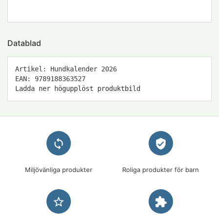
Datablad
Artikel: Hundkalender 2026
EAN: 9789188363527
Ladda ner högupplöst produktbild
loop
verified_user
Miljövänliga produkter
Roliga produkter för barn
star_border
extension