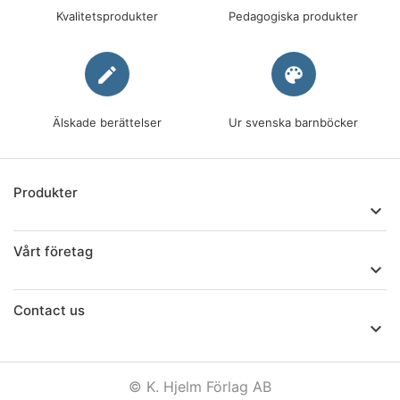
Kvalitetsprodukter
Pedagogiska produkter
edit
palette
Älskade berättelser
Ur svenska barnböcker
Produkter

Vårt företag

Contact us

© K. Hjelm Förlag AB