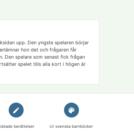
baksidan upp. Den yngste spelaren börjar
verlämnar hon det och frågaren får
ögen. Den spelare som senast fick frågan
ätter spelet tills alla kort i högen är
edit
palette
lskade berättelser
Ur svenska barnböcker