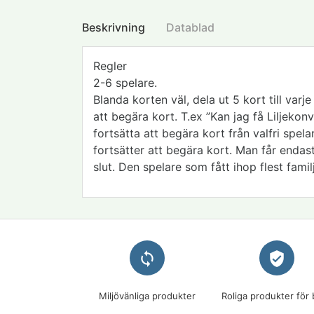
Beskrivning
Datablad
Regler
2-6 spelare.
Blanda korten väl, dela ut 5 kort till va
att begära kort. T.ex ”Kan jag få Liljeko
fortsätta att begära kort från valfri spela
fortsätter att begära kort. Man får endast
slut. Den spelare som fått ihop flest famil
loop
verified_user
Miljövänliga produkter
Roliga produkter för 