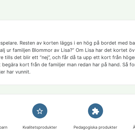
rje spelare. Resten av korten läggs i en hög på bordet med 
nvalj ur familjen Blommor av Lisa?” Om Lisa har det kortet ö
re tills det blir ett ”nej”, och får då ta upp ett kort från h
 begära kort från de familjer man redan har på hand. Så forts
jer har vunnit.
star_border
extension
barn
Kvalitetsprodukter
Pedagogiska produkter
Ä