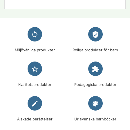
loop
verified_user
Miljövänliga produkter
Roliga produkter för barn
star_border
extension
Kvalitetsprodukter
Pedagogiska produkter
edit
palette
Älskade berättelser
Ur svenska barnböcker