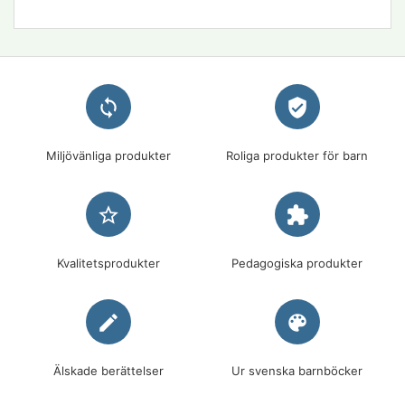
loop
verified_user
Miljövänliga produkter
Roliga produkter för barn
star_border
extension
Kvalitetsprodukter
Pedagogiska produkter
edit
palette
Älskade berättelser
Ur svenska barnböcker