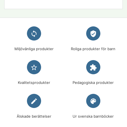
loop
verified_user
Miljövänliga produkter
Roliga produkter för barn
star_border
extension
Kvalitetsprodukter
Pedagogiska produkter
edit
palette
Älskade berättelser
Ur svenska barnböcker