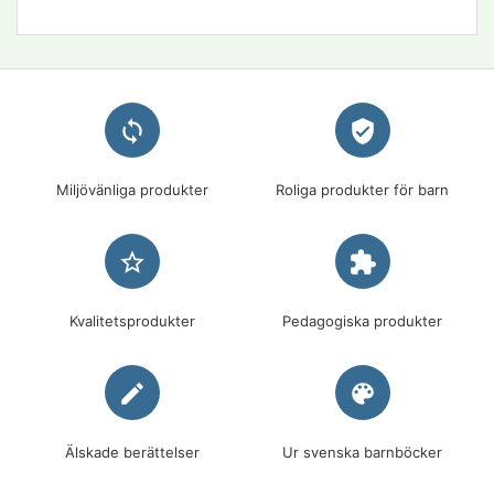
loop
verified_user
Miljövänliga produkter
Roliga produkter för barn
star_border
extension
Kvalitetsprodukter
Pedagogiska produkter
edit
palette
Älskade berättelser
Ur svenska barnböcker