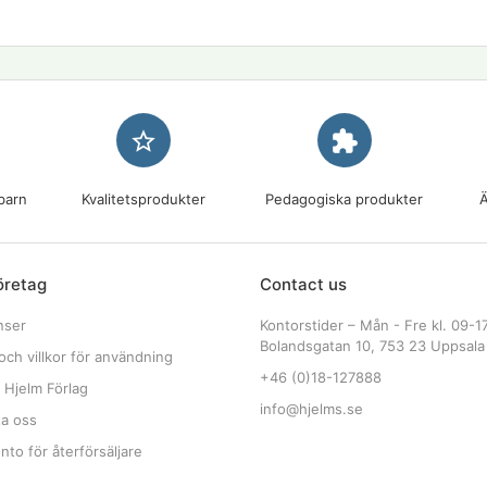
star_border
extension
barn
Kvalitetsprodukter
Pedagogiska produkter
Ä
öretag
Contact us
nser
Kontorstider – Mån - Fre kl. 09-1
Bolandsgatan 10, 753 23 Uppsala
och villkor för användning
+46 (0)18-127888
 Hjelm Förlag
info@hjelms.se
ta oss
to för återförsäljare