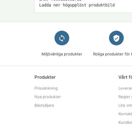
Ladda ner högupplöst produktbild
loop
verified_user
Miljövänliga produkter
Roliga produkter för 
Produkter
Vårt f
Prissänkning
Levera
Nya produkter
Regler 
Bästsäljare
Lite om
Kontak
Kundkon