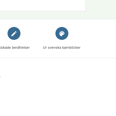
edit
palette
lskade berättelser
Ur svenska barnböcker
7