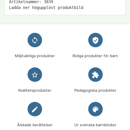
Artikelnummer: 3839
Ladda ner högupplöst produktbild
loop
verified_user
Miljövänliga produkter
Roliga produkter för barn
star_border
extension
Kvalitetsprodukter
Pedagogiska produkter
edit
palette
Älskade berättelser
Ur svenska barnböcker