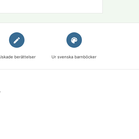
edit
palette
lskade berättelser
Ur svenska barnböcker
7