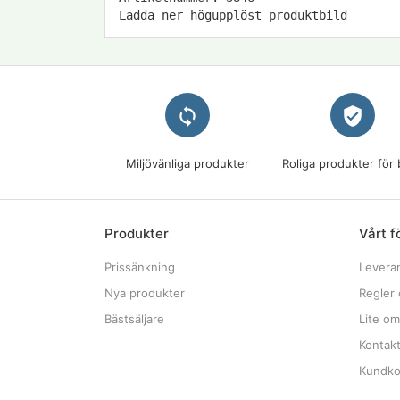
Ladda ner högupplöst produktbild
loop
verified_user
Miljövänliga produkter
Roliga produkter för 
Produkter
Vårt f
Prissänkning
Levera
Nya produkter
Regler 
Bästsäljare
Lite om
Kontak
Kundkon