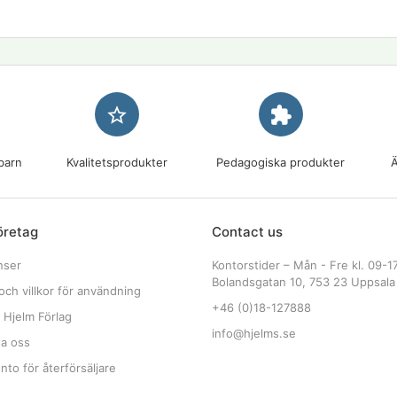
star_border
extension
barn
Kvalitetsprodukter
Pedagogiska produkter
Ä
öretag
Contact us
nser
Kontorstider – Mån - Fre kl. 09-1
Bolandsgatan 10, 753 23 Uppsala
och villkor för användning
+46 (0)18-127888
 Hjelm Förlag
info@hjelms.se
ta oss
to för återförsäljare