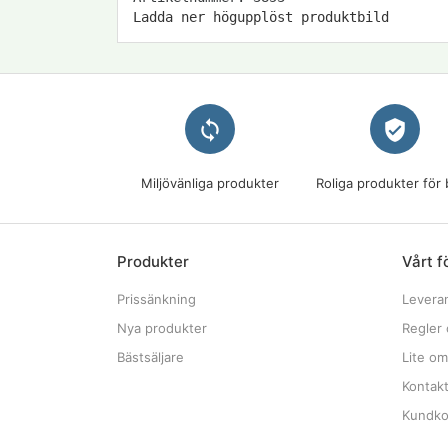
Ladda ner högupplöst produktbild
loop
verified_user
Miljövänliga produkter
Roliga produkter för 
Produkter
Vårt f
Prissänkning
Levera
Nya produkter
Regler 
Bästsäljare
Lite om
Kontak
Kundkon