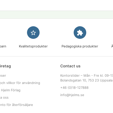
star_border
extension
barn
Kvalitetsprodukter
Pedagogiska produkter
Ä
öretag
Contact us
nser
Kontorstider – Mån - Fre kl. 09-1
Bolandsgatan 10, 753 23 Uppsala
och villkor för användning
+46 (0)18-127888
 Hjelm Förlag
info@hjelms.se
ta oss
to för återförsäljare