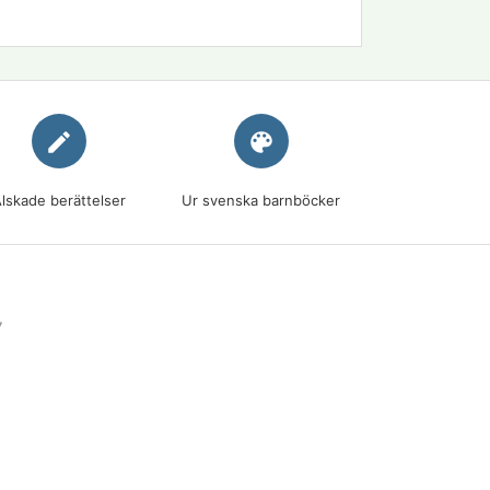
edit
palette
lskade berättelser
Ur svenska barnböcker
7