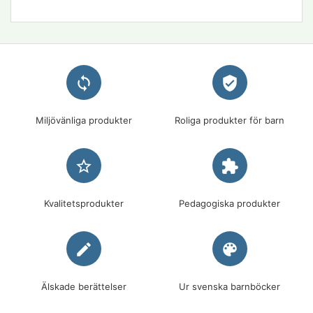
loop
verified_user
Miljövänliga produkter
Roliga produkter för barn
star_border
extension
Kvalitetsprodukter
Pedagogiska produkter
edit
palette
Älskade berättelser
Ur svenska barnböcker