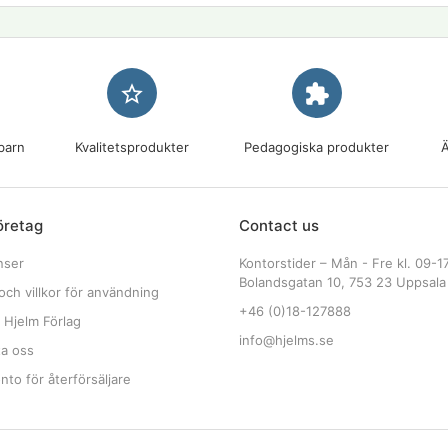
star_border
extension
barn
Kvalitetsprodukter
Pedagogiska produkter
Ä
öretag
Contact us
nser
Kontorstider – Mån - Fre kl. 09-1
Bolandsgatan 10, 753 23 Uppsala
och villkor för användning
+46 (0)18-127888
 Hjelm Förlag
info@hjelms.se
ta oss
to för återförsäljare