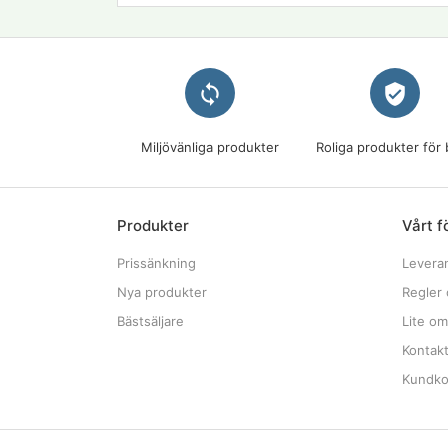
loop
verified_user
Miljövänliga produkter
Roliga produkter för 
Produkter
Vårt f
Prissänkning
Levera
Nya produkter
Regler 
Bästsäljare
Lite om
Kontak
Kundkon