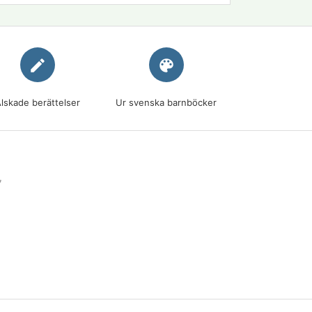
edit
palette
lskade berättelser
Ur svenska barnböcker
7