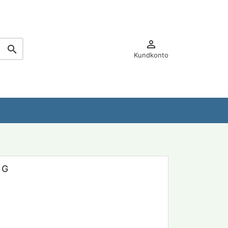


Kundkonto
 G