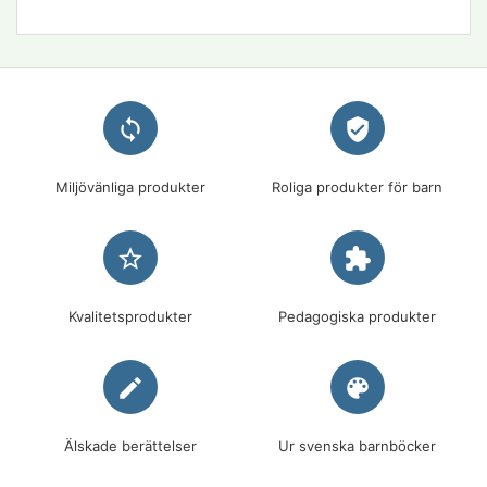
loop
verified_user
Miljövänliga produkter
Roliga produkter för barn
star_border
extension
Kvalitetsprodukter
Pedagogiska produkter
edit
palette
Älskade berättelser
Ur svenska barnböcker