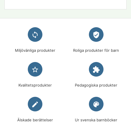
loop
verified_user
Miljövänliga produkter
Roliga produkter för barn
star_border
extension
Kvalitetsprodukter
Pedagogiska produkter
edit
palette
Älskade berättelser
Ur svenska barnböcker