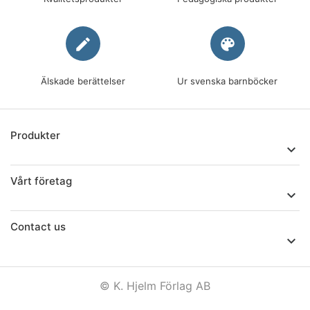
edit
palette
Älskade berättelser
Ur svenska barnböcker
Produkter

Vårt företag

Contact us

© K. Hjelm Förlag AB