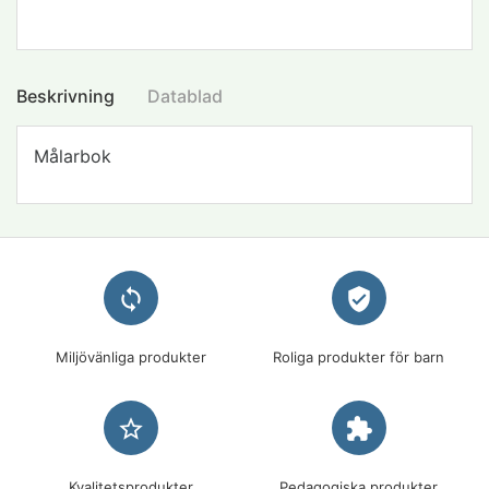
Beskrivning
Datablad
Målarbok
loop
verified_user
Miljövänliga produkter
Roliga produkter för barn
star_border
extension
Kvalitetsprodukter
Pedagogiska produkter