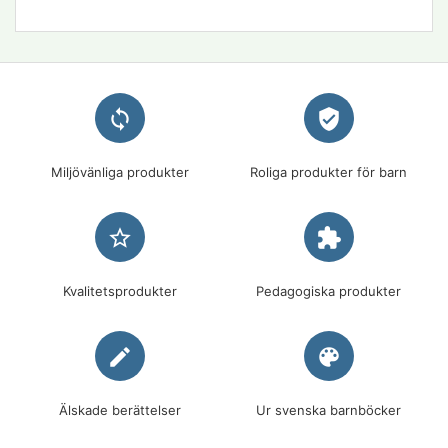
loop
verified_user
Miljövänliga produkter
Roliga produkter för barn
star_border
extension
Kvalitetsprodukter
Pedagogiska produkter
edit
palette
Älskade berättelser
Ur svenska barnböcker