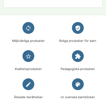
loop
verified_user
Miljövänliga produkter
Roliga produkter för barn
star_border
extension
Kvalitetsprodukter
Pedagogiska produkter
edit
palette
Älskade berättelser
Ur svenska barnböcker