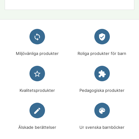
loop
verified_user
Miljövänliga produkter
Roliga produkter för barn
star_border
extension
Kvalitetsprodukter
Pedagogiska produkter
edit
palette
Älskade berättelser
Ur svenska barnböcker