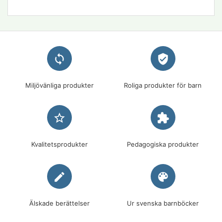
loop
verified_user
Miljövänliga produkter
Roliga produkter för barn
star_border
extension
Kvalitetsprodukter
Pedagogiska produkter
edit
palette
Älskade berättelser
Ur svenska barnböcker