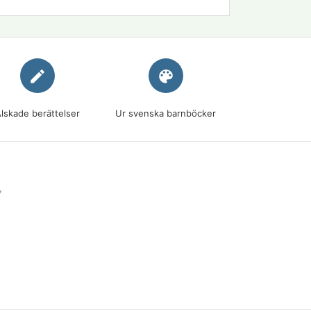
edit
palette
lskade berättelser
Ur svenska barnböcker
7