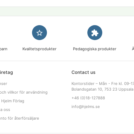
star_border
extension
barn
Kvalitetsprodukter
Pedagogiska produkter
Ä
öretag
Contact us
nser
Kontorstider – Mån - Fre kl. 09-1
Bolandsgatan 10, 753 23 Uppsala
och villkor för användning
+46 (0)18-127888
 Hjelm Förlag
info@hjelms.se
ta oss
to för återförsäljare