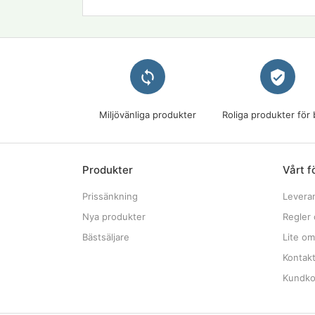
loop
verified_user
Miljövänliga produkter
Roliga produkter för 
Produkter
Vårt f
Prissänkning
Levera
Nya produkter
Regler 
Bästsäljare
Lite om
Kontak
Kundkon